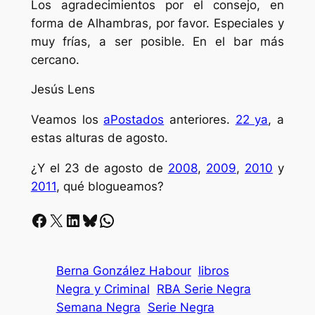
Los agradecimientos por el consejo, en
forma de Alhambras, por favor. Especiales y
muy frías, a ser posible. En el bar más
cercano.
Jesús Lens
Veamos los
aPostados
anteriores.
22 ya
, a
estas alturas de agosto.
¿Y el 23 de agosto de
2008
,
2009
,
2010
y
2011
, qué blogueamos?
Facebook
X
LinkedIn
Bluesky
Whatsapp
Berna González Habour
libros
Negra y Criminal
RBA Serie Negra
Semana Negra
Serie Negra