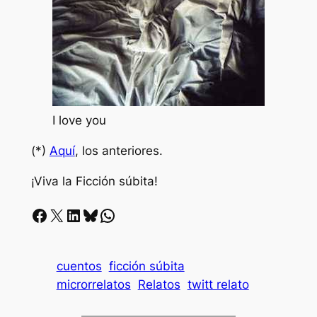
I love you
(*)
Aquí
, los anteriores.
¡Viva la Ficción súbita!
Facebook
X
LinkedIn
Bluesky
Whatsapp
cuentos
ficción súbita
microrrelatos
Relatos
twitt relato