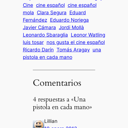
Cine
cine español
cine español
mola
Clara Segura
Eduard
Fernández
Eduardo Noriega
Javier Cámara
Jordi Mollà
Leonardo Sbaraglia
Leonor Watling
luis tosar
nos gusta el cine español
Ricardo Darín
Tomás Aragay
una
pistola en cada mano
Comentarios
4 respuestas a «Una
pistola en cada mano»
Lillian