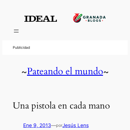
Pateando el mundo
~
~
Una pistola en cada mano
Ene 9, 2013
—
Jesús Lens
por