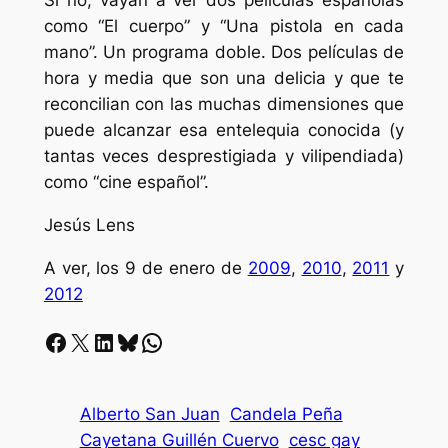
Si no, vayan a ver dos películas españolas
como “El cuerpo” y “Una pistola en cada
mano”. Un programa doble. Dos películas de
hora y media que son una delicia y que te
reconcilian con las muchas dimensiones que
puede alcanzar esa entelequia conocida (y
tantas veces desprestigiada y vilipendiada)
como “cine español”.
Jesús Lens
A ver, los 9 de enero de
2009
,
2010
,
2011
y
2012
Facebook
X
LinkedIn
Bluesky
Whatsapp
Alberto San Juan
Candela Peña
Cayetana Guillén Cuervo
cesc gay