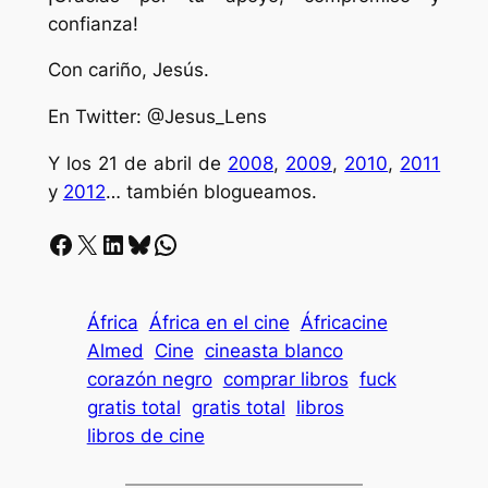
confianza!
Con cariño, Jesús.
En Twitter: @Jesus_Lens
Y los 21 de abril de
2008
,
2009
,
2010
,
2011
y
2012
… también blogueamos.
Facebook
X
LinkedIn
Bluesky
Whatsapp
África
África en el cine
Áfricacine
Almed
Cine
cineasta blanco
corazón negro
comprar libros
fuck
gratis total
gratis total
libros
libros de cine