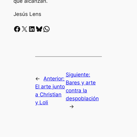
que alcanzan.
Jesús Lens
Facebook
X
LinkedIn
Bluesky
Whatsapp
Siguiente:
←
Anterior:
Bares y arte
El arte junto
contra la
a Christian
despoblación
y Loli
→