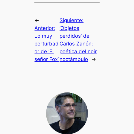
←
Siguiente:
Anterior:
‘Objetos
Lo muy
perdidos’ de
perturbad
Carlos Zanón:
or de ‘El
poética del noir
señor Fox’
noctámbulo
→