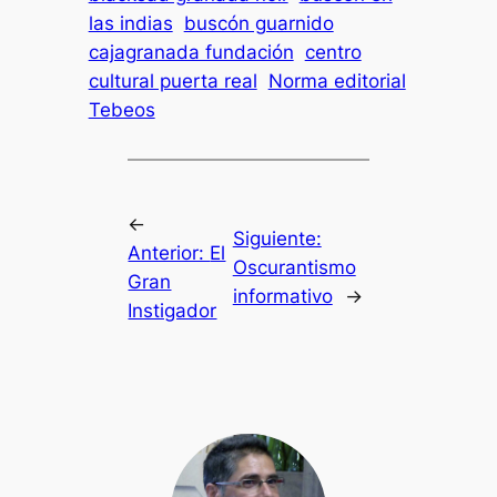
las indias
buscón guarnido
cajagranada fundación
centro
cultural puerta real
Norma editorial
Tebeos
←
Siguiente:
Anterior:
El
Oscurantismo
Gran
informativo
→
Instigador