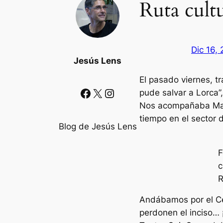
Ruta cult
Dic 16,
Jesús Lens
El pasado viernes, t
Facebook
X
Instagram
pude salvar a Lorca”
Nos acompañaba Mart
tiempo en el sector d
Blog de Jesús Lens
F
c
R
Andábamos por el Cen
perdonen el inciso…