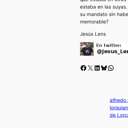
estaba en las suyas.
su mandato sin haber
memorable?
Jesús Lens
Facebook
X
LinkedIn
Bluesky
Whatsapp
alfredo 
lorquia
de Lorc