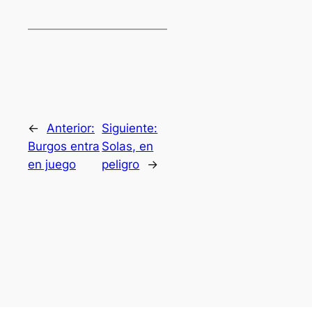
←
Anterior:
Siguiente:
Burgos entra
Solas, en
en juego
peligro
→