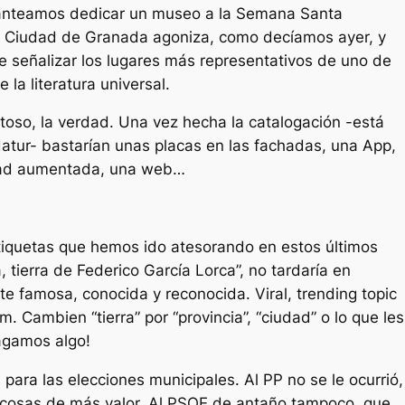
lanteamos dedicar un museo a la Semana Santa
a Ciudad de Granada agoniza, como decíamos ayer, y
 señalizar los lugares más representativos de uno de
 la literatura universal.
oso, la verdad. Una vez hecha la catalogación -está
atur- bastarían unas placas en las fachadas, una App,
idad aumentada, una web…
tiquetas que hemos ido atesorando en estos últimos
 tierra de Federico García Lorca”, no tardaría en
 famosa, conocida y reconocida. Viral, trending topic
m. Cambien “tierra” por “provincia”, “ciudad” o lo que les
agamos algo!
ara las elecciones municipales. Al PP no se le ocurrió,
 cosas de más valor. Al PSOE de antaño tampoco, que