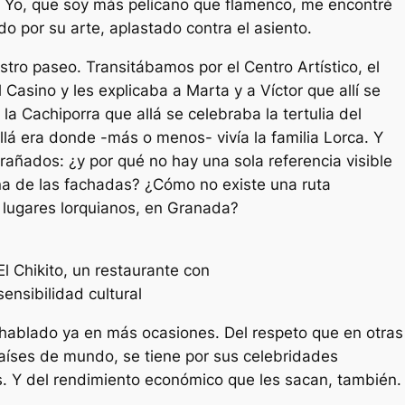
 Yo, que soy más pelícano que flamenco, me encontré
o por su arte, aplastado contra el asiento.
tro paseo. Transitábamos por el Centro Artístico, el
l Casino y les explicaba a Marta y a Víctor que allí se
 la Cachiporra que allá se celebraba la tertulia del
llá era donde -más o menos- vivía la familia Lorca. Y
añados: ¿y por qué no hay una sola referencia visible
na de las fachadas? ¿Cómo no existe una ruta
 lugares lorquianos, en Granada?
El Chikito, un restaurante con
sensibilidad cultural
 hablado ya en más ocasiones. Del respeto que en otras
aíses de mundo, se tiene por sus celebridades
les. Y del rendimiento económico que les sacan, también.