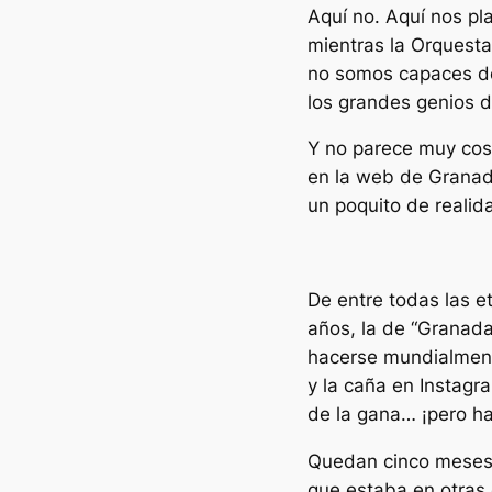
Aquí no. Aquí nos p
mientras la Orquest
no somos capaces de
los grandes genios de
Y no parece muy cost
en la web de Granad
un poquito de real
De entre todas las e
años, la de “Granada,
hacerse mundialmente
y la caña en Instagra
de la gana… ¡pero h
Quedan cinco meses p
que estaba en otras