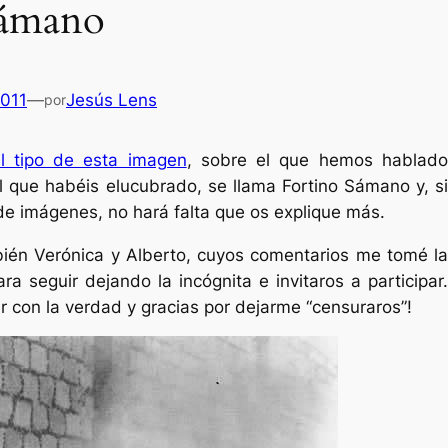
Sámano
2011
—
Jesús Lens
por
l tipo de esta imagen
, sobre el que hemos hablad
l que habéis elucubrado, se llama Fortino Sámano y, si
de imágenes, no hará falta que os explique más.
mbién Verónica y Alberto, cuyos comentarios me tomé la
ra seguir dejando la incógnita e invitaros a participar.
 con la verdad y gracias por dejarme “censuraros”!
Es