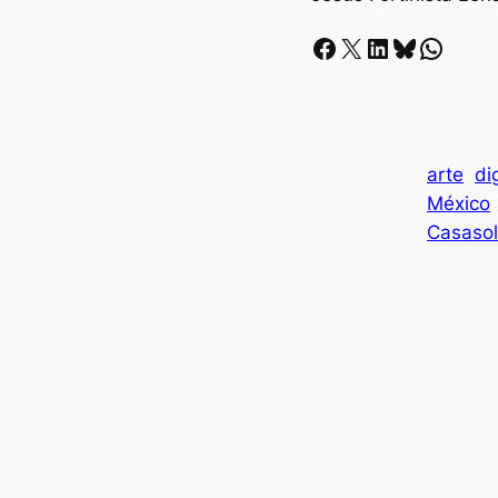
Facebook
X
LinkedIn
Bluesky
Whatsapp
arte
di
México
Casaso