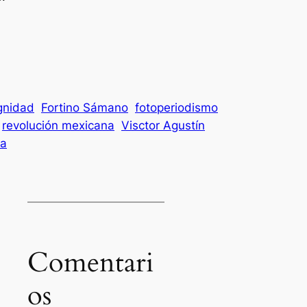
gnidad
Fortino Sámano
fotoperiodismo
revolución mexicana
Visctor Agustín
la
Comentari
os