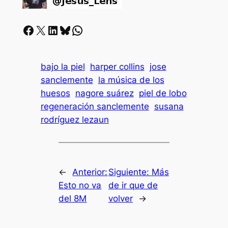
Facebook
X
LinkedIn
Bluesky
Whatsapp
bajo la piel
harper collins
jose
sanclemente
la música de los
huesos
nagore suárez
piel de lobo
regeneración sanclemente
susana
rodríguez lezaun
←
Anterior:
Siguiente:
Más
Esto no va
de ir que de
del 8M
volver
→