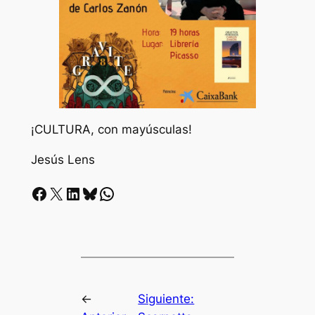
¡CULTURA, con mayúsculas!
Jesús Lens
Facebook
X
LinkedIn
Bluesky
Whatsapp
←
Siguiente: