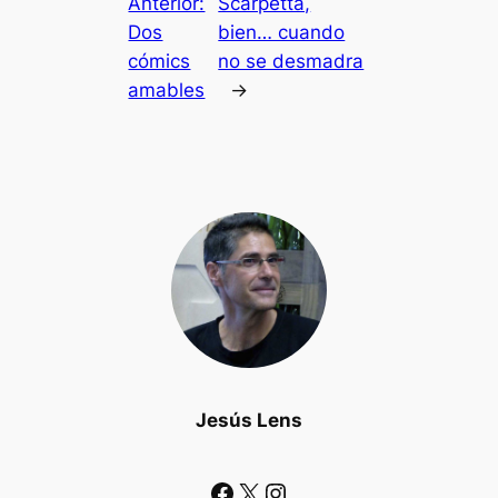
Anterior:
Scarpetta,
Dos
bien… cuando
cómics
no se desmadra
amables
→
Jesús Lens
Facebook
X
Instagram