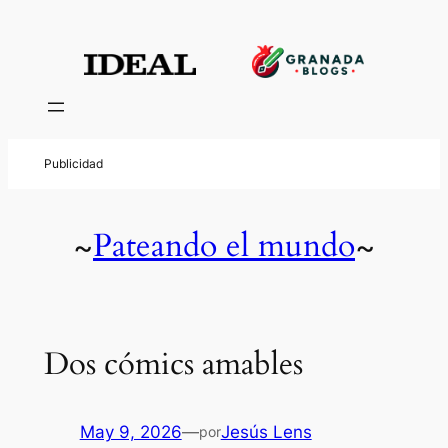
Pateando el mundo
~
~
Dos cómics amables
May 9, 2026
—
Jesús Lens
por