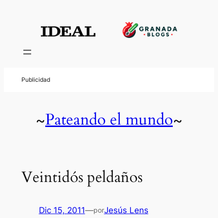
Pateando el mundo
~
~
Veintidós peldaños
Dic 15, 2011
—
Jesús Lens
por