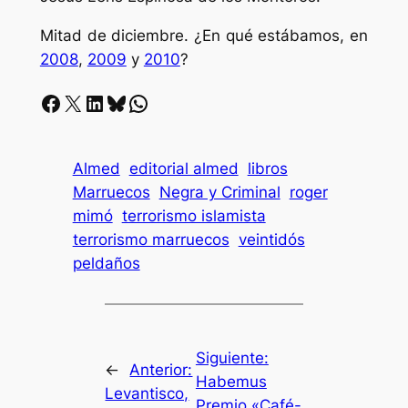
Mitad de diciembre. ¿En qué estábamos, en
2008
,
2009
y
2010
?
Facebook
X
LinkedIn
Bluesky
Whatsapp
Almed
editorial almed
libros
Marruecos
Negra y Criminal
roger
mimó
terrorismo islamista
terrorismo marruecos
veintidós
peldaños
Siguiente:
←
Anterior:
Habemus
Levantisco,
Premio «Café-