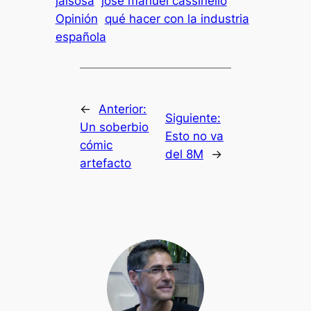
jalsosa
josé manuel cassinello
Opinión
qué hacer con la industria
española
←
Anterior:
Siguiente:
Un soberbio
Esto no va
cómic
del 8M
→
artefacto