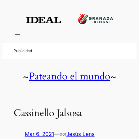
Pateando el mundo
~
~
Cassinello Jalsosa
Mar 6, 2021
—
Jesús Lens
por