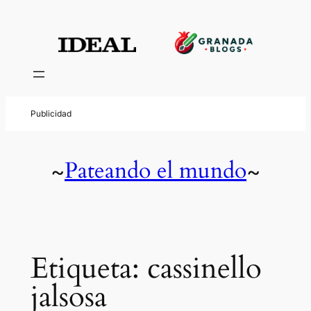
Saltar
al
contenido
Pateando el mundo
~
~
Etiqueta:
cassinello
jalsosa