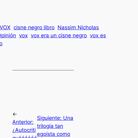
a VOX
cisne negro libro
Nassim Nicholas
pinión
vox
vox era un cisne negro
vox es
o
←
Siguiente:
Una
Anterior:
trilogía tan
¿Autocriti
egoísta como
quéééééé