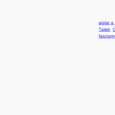
aislar 
Taleb
O
fascism