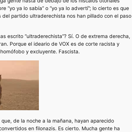
ga gente hasta de debajo de los níscalos otoñales
e “yo ya lo sabía” o “yo ya lo advertí”; lo cierto es que
 del partido ultraderechista nos han pillado con el paso
as escrito “ultraderechista”? Sí. O de extrema derecha,
an. Porque el ideario de VOX es de corte racista y
 homófobo y excluyente. Fascista.
 que, de la noche a la mañana, hayan aparecido
nvertidos en filonazis. Es cierto. Mucha gente ha