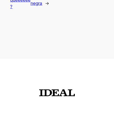
negra
→
?