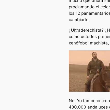
mucho que ahora sal
proclamando el célebr
los 12 parlamentarios
cambiado.
¿Ultraderechista? ¿H
como ustedes prefier
xenófobo; machista,
No. Yo tampoco creo
400.000 andaluces co