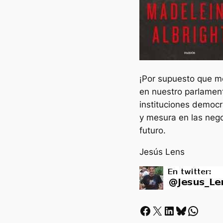
¡Por supuesto que me
en nuestro parlament
instituciones democrá
y mesura en las neg
futuro.
Jesús Lens
Facebook
X
LinkedIn
Bluesky
Whatsapp