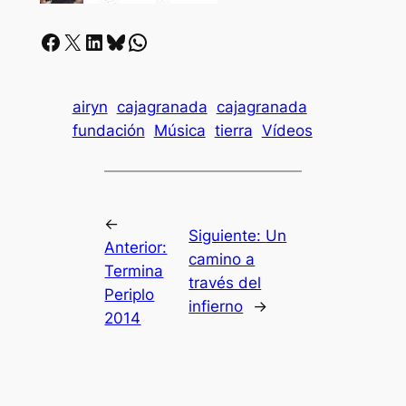
Facebook
X
LinkedIn
Bluesky
Whatsapp
airyn
cajagranada
cajagranada
fundación
Música
tierra
Vídeos
←
Siguiente:
Un
Anterior:
camino a
Termina
través del
Periplo
infierno
→
2014