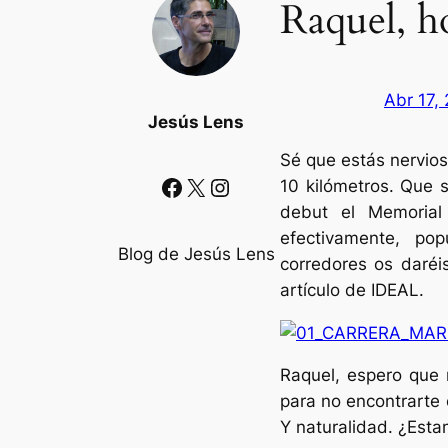
Raquel, h
Abr 17,
Jesús Lens
Sé que estás nerviosa
Facebook
X
Instagram
10 kilómetros. Que s
debut el Memorial
efectivamente, po
Blog de Jesús Lens
corredores os daréi
artículo de IDEAL.
Raquel, espero que 
para no encontrarte 
Y naturalidad. ¿Est