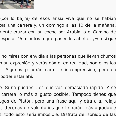
te (por lo bajini) de esos ansia viva que no se habían
ía una carrera y, un domingo a las 10 de la mañana,
mente cruzar con su coche por Arabial o el Camino de
sperar 15 minutos a que pasen los atletas. ¡Eso sí que
 no mires con envidia a las personas que llevan churros
en su expresión y verás cómo, en realidad, son ellos los
ti. Algunos pondrán cara de incomprensión, pero en
 poder estar ahí.
te. Si no puedes… es que vas demasiado rápido. Y se
a carrera lo más a gusto posible. Tampoco tienes que
ogos de Platón, pero una frase aquí y otra allá, relaja
as decenas de voluntarios que te harán más agradable
os, todo esto sería imposible. Disfruta del sonido de las