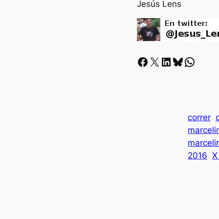
Jesús Lens
Facebook
X
LinkedIn
Bluesky
Whatsapp
correr
marceli
marceli
2016
X