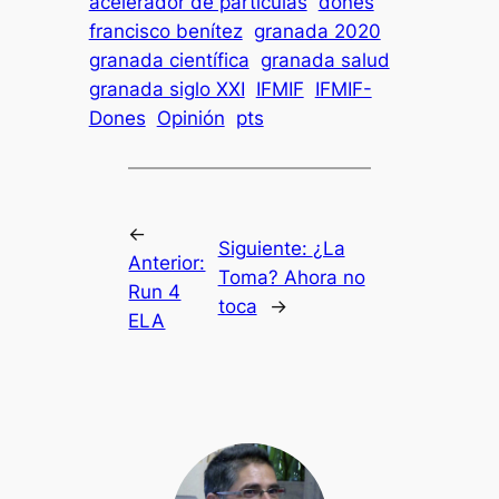
acelerador de partículas
dones
francisco benítez
granada 2020
granada científica
granada salud
granada siglo XXI
IFMIF
IFMIF-
Dones
Opinión
pts
←
Siguiente:
¿La
Anterior:
Toma? Ahora no
Run 4
toca
→
ELA