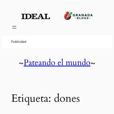
Saltar
al
contenido
Pateando el mundo
~
~
Etiqueta:
dones