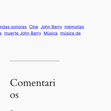
ndas sonoras
Cine
John Barry
memorias
a
muerte John Barry
Música
música de
Comentari
os