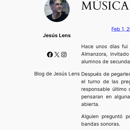
MÚSICA
Feb 1, 
Jesús Lens
Hace unos días fui
Facebook
X
Instagram
Almanzora, invitado
alumnos de secundari
Blog de Jesús Lens
Después de pegarles
el turno de las pre
responsable último 
pensaran en alguna
abierta.
Alguien preguntó p
bandas sonoras.