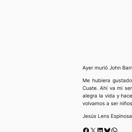
Ayer murió John Barr
Me hubiera gustado 
Cuate. Ahí va mi se
alegra la vida y hac
volvamos a ser niños
Jesús Lens Espinosa
Facebook
X
LinkedIn
Bluesky
Whatsapp