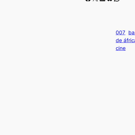
007
ba
de áfric
cine