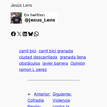
Jesús Lens
Facebook
X
LinkedIn
Bluesky
Whatsapp
carril bici
carril bici granada
ciudad descarrilada
granada llena
obstáculos
javier barrera
Opinión
ramon L perez
←
Anterior:
Siguiente:
Cofradía
Violencia
Penón-
contra la