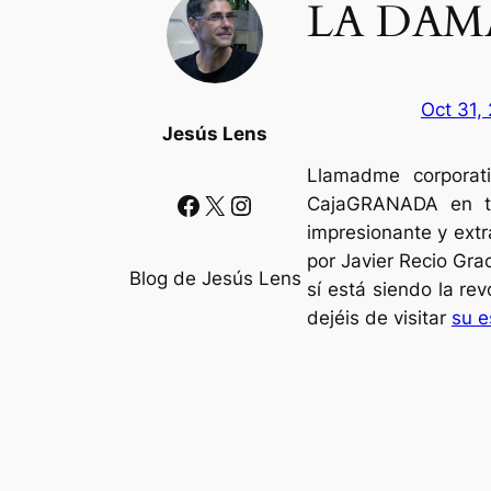
LA DAM
Oct 31,
Jesús Lens
Llamadme corporat
Facebook
X
Instagram
CajaGRANADA en tr
impresionante y extr
por Javier Recio Gr
Blog de Jesús Lens
sí está siendo la r
dejéis de visitar
su e