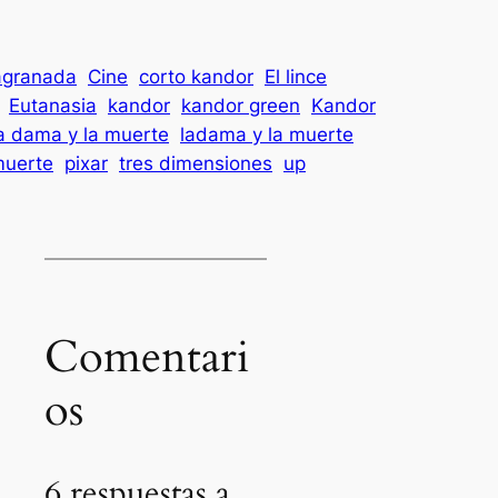
agranada
Cine
corto kandor
El lince
Eutanasia
kandor
kandor green
Kandor
a dama y la muerte
ladama y la muerte
uerte
pixar
tres dimensiones
up
Comentari
os
6 respuestas a