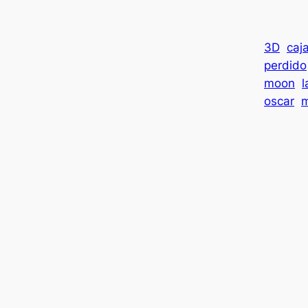
3D
caj
perdido
moon
l
oscar
m