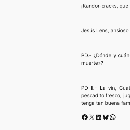
¡Kandor-cracks, que 
Jesús Lens, ansioso 
PD.- ¿Dónde y cuán
muerte»?
PD II.- La vin, Cu
pescadito fresco, ju
tenga tan buena fam
Facebook
X
LinkedIn
Bluesky
Whatsapp