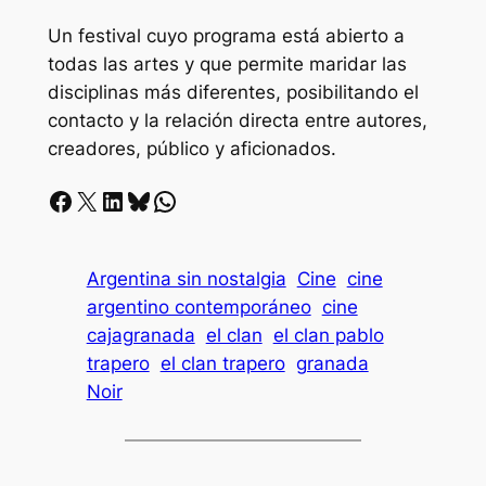
Un festival cuyo programa está abierto a
todas las artes y que permite maridar las
disciplinas más diferentes, posibilitando el
contacto y la relación directa entre autores,
creadores, público y aficionados.
Facebook
X
LinkedIn
Bluesky
Whatsapp
Argentina sin nostalgia
Cine
cine
argentino contemporáneo
cine
cajagranada
el clan
el clan pablo
trapero
el clan trapero
granada
Noir