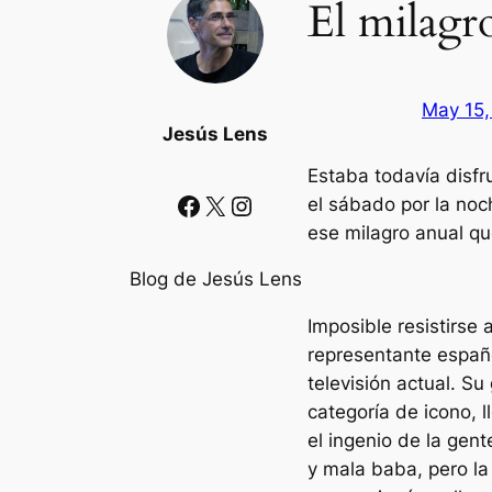
El milagr
May 15,
Jesús Lens
Estaba todavía disfru
Facebook
X
Instagram
el sábado por la no
ese milagro anual que
Blog de Jesús Lens
Imposible resistirse
representante españo
televisión actual. S
categoría de icono, 
el ingenio de la gent
y mala baba, pero la