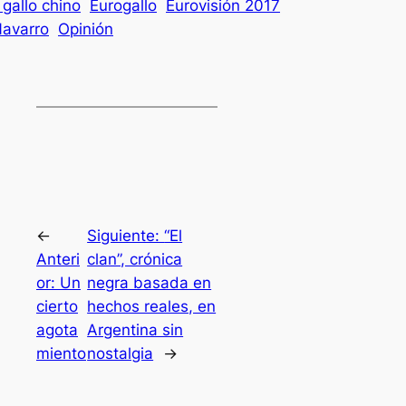
 gallo chino
Eurogallo
Eurovisión 2017
avarro
Opinión
←
Siguiente:
“El
Anteri
clan”, crónica
or:
Un
negra basada en
cierto
hechos reales, en
agota
Argentina sin
miento
nostalgia
→