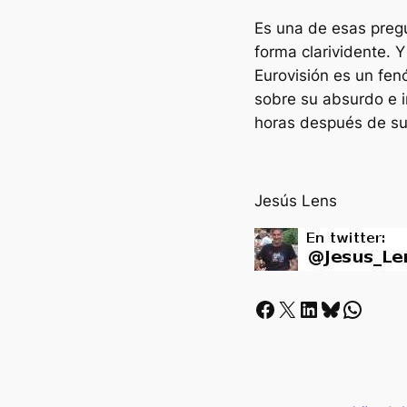
Es una de esas preg
forma clarividente. 
Eurovisión es un fen
sobre su absurdo e i
horas después de su 
Jesús Lens
Facebook
X
LinkedIn
Bluesky
Whatsapp