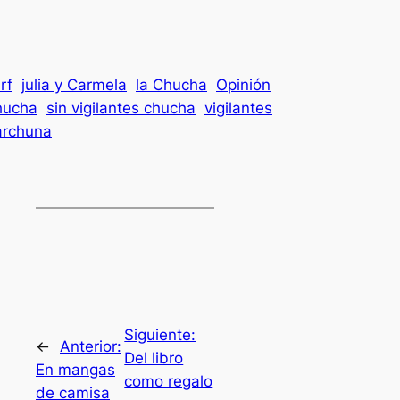
rf
julia y Carmela
la Chucha
Opinión
hucha
sin vigilantes chucha
vigilantes
archuna
Siguiente:
←
Anterior:
Del libro
En mangas
como regalo
de camisa