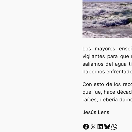
Los mayores ense
vigilantes para que 
salíamos del agua ti
habernos enfrentado 
Con esto de los rec
que fue, hace década
raíces, debería darn
Jesús Lens
Facebook
X
LinkedIn
Bluesky
Whatsapp