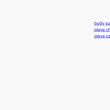
body su
playa c
playa c