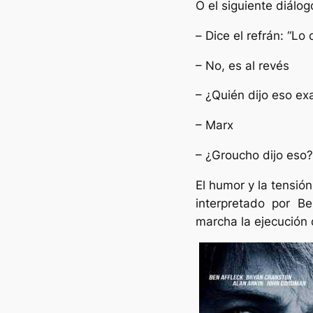
O el siguiente diálog
–
Dice el refrán: “Lo
– No, es al revés
– ¿Quién dijo eso e
– Marx
– ¿Groucho dijo eso?
El humor y la tensió
interpretado por B
marcha la ejecución 