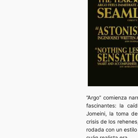
“Argo” comienza na
fascinantes: la ca
Jomeini, la toma d
crisis de los rehene
rodada con un estilo
cuán realista era.