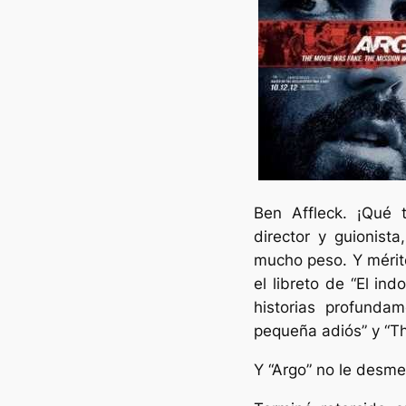
Ben Affleck. ¡Qué 
director y guionist
mucho peso. Y mérit
el libreto de “El ind
historias profunda
pequeña adiós” y “T
Y “Argo” no le desme