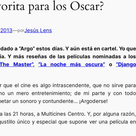
orita para los Oscar?
 2013
—
Jesús Lens
por
dado a “Argo” estos días. Y aún está en cartel. Yo que
ría. Y más reseñas de las películas nominadas a los
“The Master”
,
“La noche más oscura”
o
“Djang
r que el cine es algo intrascendente, que no sirve para
no un mero entretenimiento; de mi parte y con todo
spetar un sonoro y contundente… ¡Argoderse!
Es
 a las 21 horas, a Multicines Centro. Y, por alguna razón,
gustillo único y especial que supone ver una película en