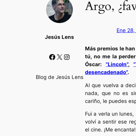
Argo, ¿fav
Ene 28,
Jesús Lens
Más premios le han 
Facebook
X
Instagram
tú, no me la perde
Óscar:
“Lincoln”
,
desencadenado”
.
Blog de Jesús Lens
Al que vuelva a deci
nada, que no es si
cariño, le puedes e
Fui a verla un lunes,
volví a sentir ese re
el cine. ¡Me encanta!