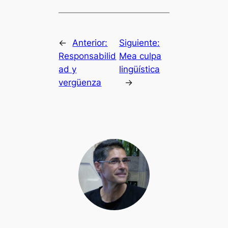
←
Anterior:
Siguiente:
Responsabilid
Mea culpa
ad y
lingüística
vergüenza
→