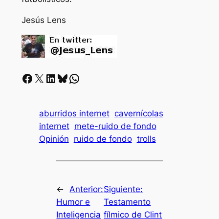
Jesús Lens
Facebook
X
LinkedIn
Bluesky
Whatsapp
aburridos internet
cavernícolas
internet
mete-ruido de fondo
Opinión
ruido de fondo
trolls
←
Anterior:
Siguiente:
Humor e
Testamento
Inteligencia
fílmico de Clint