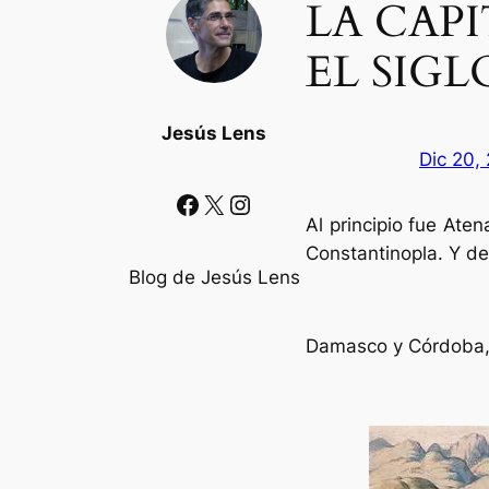
LA CAP
EL SIGL
Jesús Lens
Dic 20,
Facebook
X
Instagram
Al principio fue Ate
Constantinopla. Y d
Blog de Jesús Lens
Damasco y Córdoba, 