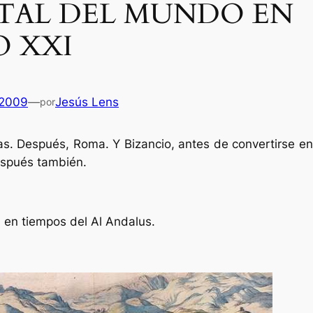
ITAL DEL MUNDO EN
O XXI
 2009
—
Jesús Lens
por
nas. Después, Roma. Y Bizancio, antes de convertirse en
espués también.
en tiempos del Al Andalus.
Es