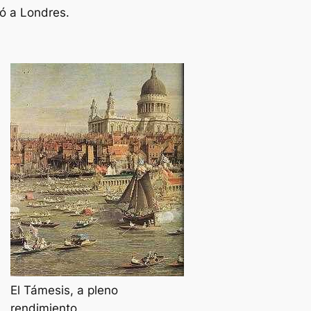
dó a Londres.
El Támesis, a pleno
rendimiento