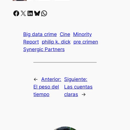
Facebook
X
LinkedIn
Bluesky
Whatsapp
Big data crime
Cine
Minority
Report
philip k. dick
pre crimen
Synergic Partners
←
Anterior:
Siguiente:
El peso del
Las cuentas
tiempo
claras
→