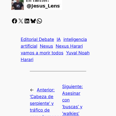
Facebook
X
LinkedIn
Bluesky
Whatsapp
Editorial Debate
IA
inteligencia
artificial
Nexus
Nexus Harari
vamos a morir todos
Yuval Noah
Harari
Siguiente:
←
Anterior:
Asesinar
‘Cabeza de
con
serpiente’ y
‘buscas’ y
tráfico de
‘walkies’