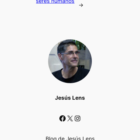
seres humanos
→
Jesús Lens
Facebook
X
Instagram
Blog de Jesús Lens