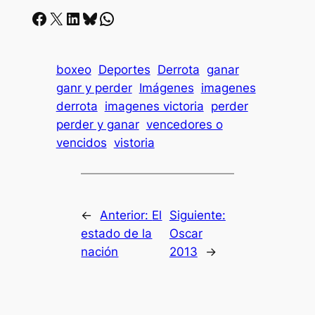
Facebook
X
LinkedIn
Bluesky
Whatsapp
boxeo
Deportes
Derrota
ganar
ganr y perder
Imágenes
imagenes
derrota
imagenes victoria
perder
perder y ganar
vencedores o
vencidos
vistoria
←
Anterior:
El
Siguiente:
estado de la
Oscar
nación
2013
→