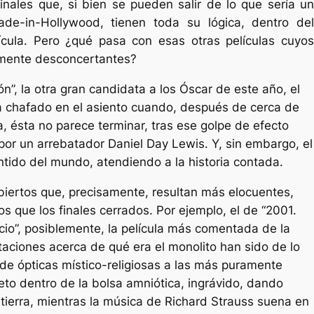
inales que, si bien se pueden salir de lo que sería un
ade-in-Hollywood, tienen toda su lógica, dentro del
lícula. Pero ¿qué pasa con esas otras películas cuyos
amente desconcertantes?
n”, la otra gran candidata a los Óscar de este año, el
 chafado en el asiento cuando, después de cerca de
a, ésta no parece terminar, tras ese golpe de efecto
 por un arrebatador Daniel Day Lewis. Y, sin embargo, el
entido del mundo, atendiendo a la historia contada.
biertos que, precisamente, resultan más elocuentes,
os que los finales cerrados. Por ejemplo, el de “2001.
io”, posiblemente, la película más comentada de la
etaciones acerca de qué era el monolito han sido de lo
de ópticas místico-religiosas a las más puramente
feto dentro de la bolsa amniótica, ingrávido, dando
a tierra, mientras la música de Richard Strauss suena en