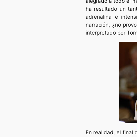
alegrado a todo el mu
ha resultado un tan
adrenalina e inten
narración, ¿no provo
interpretado por To
En realidad, el final