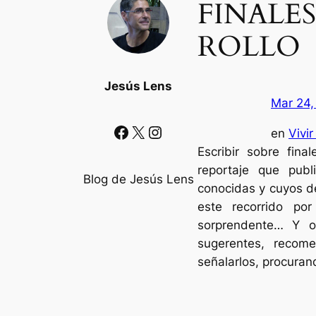
FINALE
ROLLO
Jesús Lens
Mar 24,
Facebook
X
Instagram
en
Vivir
Escribir sobre fina
reportaje que pub
Blog de Jesús Lens
conocidas y cuyos d
este recorrido po
sorprendente… Y ot
sugerentes, recome
señalarlos, procuran