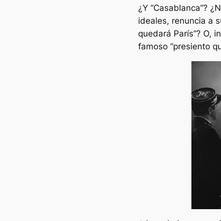
¿Y “Casablanca”? ¿N
ideales, renuncia a s
quedará París”? O, i
famoso “presiento q