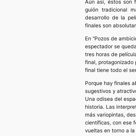
Aún así, éstos son f
guión tradicional m
desarrollo de la pe
finales son absolut
En “Pozos de ambició
espectador se queda
tres horas de películ
final, protagonizado
final tiene todo el s
Porque hay finales a
sugestivos y atractiv
Una odisea del espac
historia. Las interpr
más variopintas, des
científicas, con ese 
vueltas en torno a l