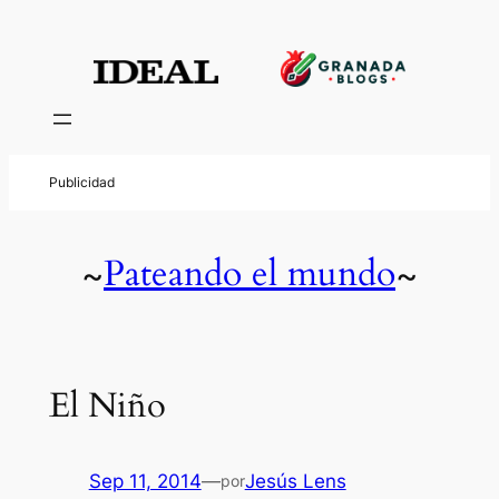
Pateando el mundo
~
~
El Niño
Sep 11, 2014
—
Jesús Lens
por