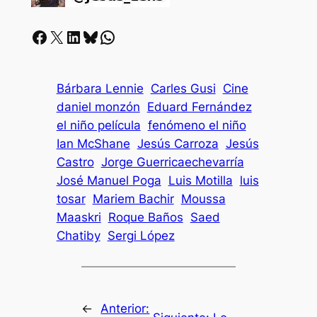
Facebook
X
LinkedIn
Bluesky
Whatsapp
Bárbara Lennie
Carles Gusi
Cine
daniel monzón
Eduard Fernández
el niño película
fenómeno el niño
Ian McShane
Jesús Carroza
Jesús
Castro
Jorge Guerricaechevarría
José Manuel Poga
Luis Motilla
luis
tosar
Mariem Bachir
Moussa
Maaskri
Roque Baños
Saed
Chatiby
Sergi López
←
Anterior: