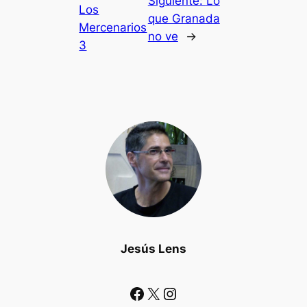
Siguiente:
Lo
Los
que Granada
Mercenarios
no ve
→
3
Jesús Lens
Facebook
X
Instagram