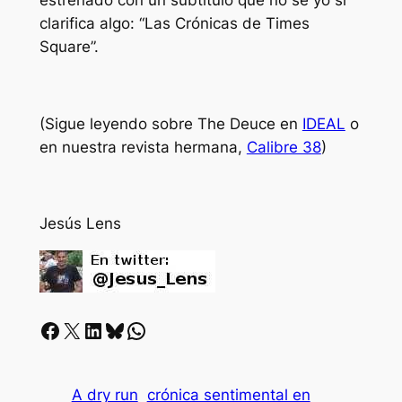
estrenado con un subtítulo que no sé yo si
clarifica algo: “Las Crónicas de Times
Square”.
(Sigue leyendo sobre The Deuce en
IDEAL
o
en nuestra revista hermana,
Calibre 38
)
Jesús Lens
Facebook
X
LinkedIn
Bluesky
Whatsapp
A dry run
crónica sentimental en