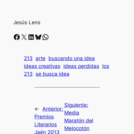
Jesús Lens
Facebook
X
LinkedIn
Bluesky
Whatsapp
213
arte
buscando una idea
ideas creativas
ideas perdidas
los
213
se busca idea
Siguiente:
←
Anterior:
Media
Premios
Maratón del
Literarios
Melocotón
Jaén 2013