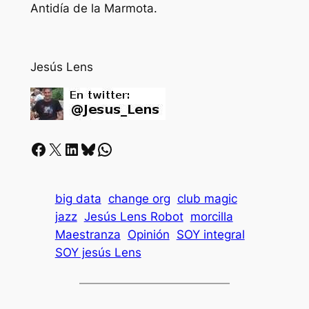
Antidía de la Marmota.
Jesús Lens
Facebook
X
LinkedIn
Bluesky
Whatsapp
big data
change org
club magic
jazz
Jesús Lens Robot
morcilla
Maestranza
Opinión
SOY integral
SOY jesús Lens