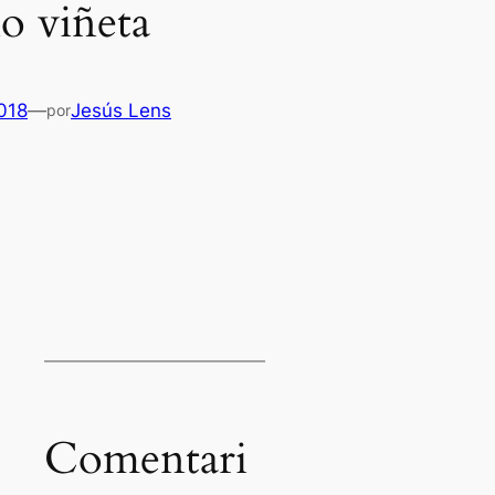
o viñeta
2018
—
Jesús Lens
por
Es
Comentari