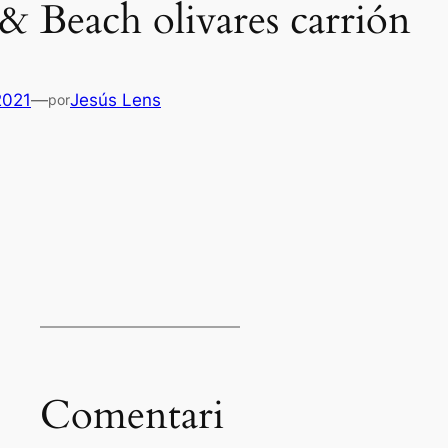
 Beach olivares carrión
2021
—
Jesús Lens
por
Es
Comentari