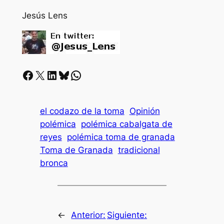
Jesús Lens
Facebook
X
LinkedIn
Bluesky
Whatsapp
el codazo de la toma
Opinión
polémica
polémica cabalgata de
reyes
polémica toma de granada
Toma de Granada
tradicional
bronca
←
Anterior:
Siguiente: