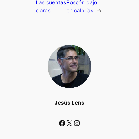
Las cuentas
Roscón bajo
claras
en calorías
→
Jesús Lens
Facebook
X
Instagram