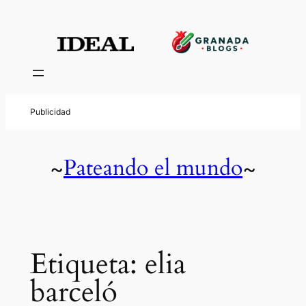
Saltar
al
contenido
Pateando el mundo
~
~
Etiqueta:
elia
barceló