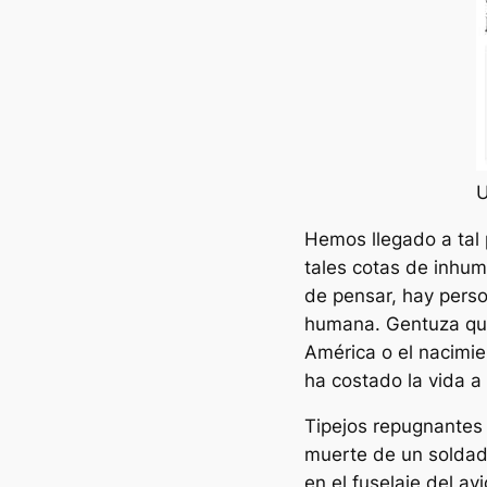
U
Hemos llegado a tal 
tales cotas de inhu
de pensar, hay perso
humana. Gentuza que,
América o el nacimie
ha costado la vida a 
Tipejos repugnantes q
muerte de un soldad
en el fuselaje del a