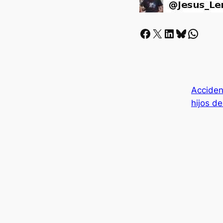
Facebook
X
LinkedIn
Bluesky
Whatsapp
Acciden
hijos d