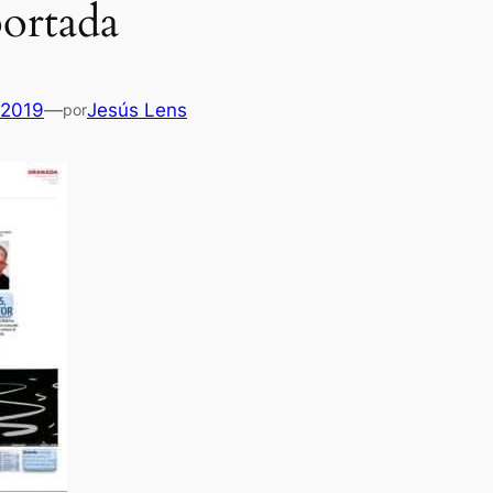
ortada
 2019
—
Jesús Lens
por
Es