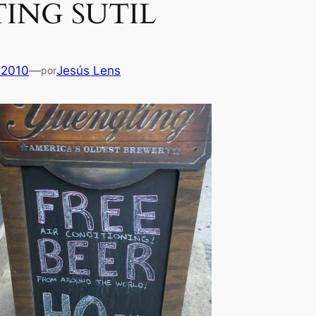
ING SUTIL
 2010
—
Jesús Lens
por
Es