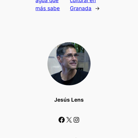
agua que
cultural en
más sabe
Granada
→
Jesús Lens
Facebook
X
Instagram