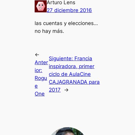
Arturo Lens
27 diciembre 2016
las cuentas y elecciones…
no hay más.
←
Siguiente:
Francia
Anter
inspiradora, primer
ior:
ciclo de AulaCine
Rogu
CAJAGRANADA para
e
2017
→
One