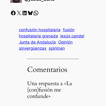
Facebook
X
LinkedIn
Bluesky
Whatsapp
confusión hospitalaria
fusión
hospitalaria granada
jesús candel
Junta de Andalucía
Opinión
sinvergüenzas
spiriman
Comentarios
Una respuesta a «La
(con)fusión me
confunde»