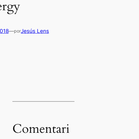
ergy
2018
—
Jesús Lens
por
Es
Comentari