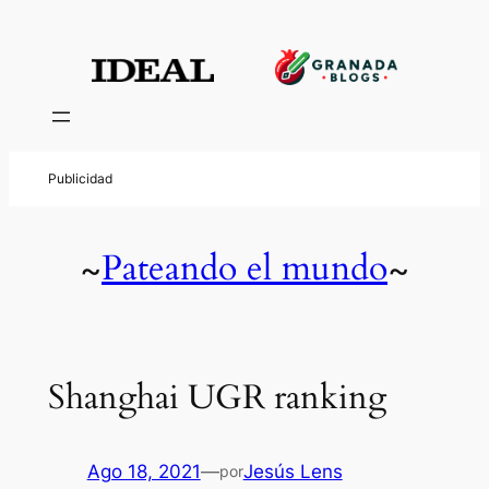
Pateando el mundo
~
~
Shanghai UGR ranking
Ago 18, 2021
—
Jesús Lens
por